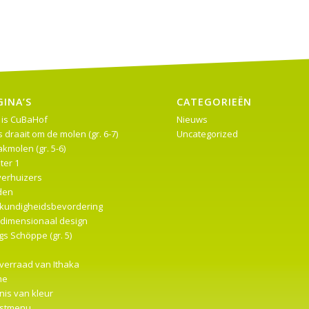
GINA’S
CATEGORIEËN
 is CuBaHof
Nieuws
s draait om de molen (gr. 6-7)
Uncategorized
kmolen (gr. 5-6)
ter 1
verhuizers
den
kundigheidsbevordering
edimensionaal design
s Schöppe (gr. 5)
 verraad van Ithaka
me
nis van kleur
stmenu