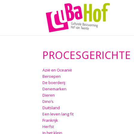
PROCESGERICHTE 
Azië en Oceanië
Beroepen
De boerderij
Denemarken
Dieren
Dino’s
Duitsland
Een leven lang fit
Frankrijk
Herfst
In het klein