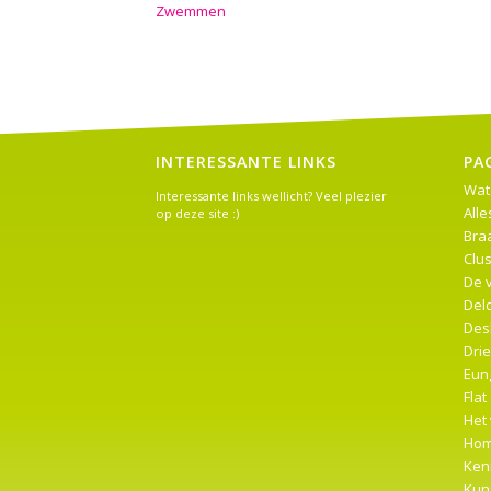
Zwemmen
INTERESSANTE LINKS
PA
Wat
Interessante links wellicht? Veel plezier
Alle
op deze site :)
Braa
Clus
De 
Del
Des
Dri
Eung
Flat
Het
Ho
Ken
Kun