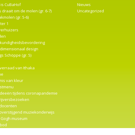
 is CuBaHof
Nieuws
s draait om de molen (gr. 6-7)
Uncategorized
kmolen (gr. 5-6)
ter 1
verhuizers
den
kundigheidsbevordering
edimensionaal design
s Schöppe (gr. 5)
 verraad van Ithaka
me
nis van kleur
stmenu
ideeën tijdens coronapandemie
rijversbezoeken
docenten
overstijgend muziekonderwijs
 Gogh museum
bod
ter 2