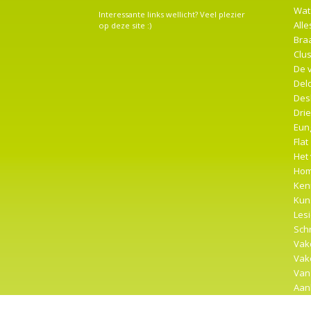
Wat
Interessante links wellicht? Veel plezier
Alle
op deze site :)
Braa
Clus
De 
Del
Des
Dri
Eung
Flat
Het
Ho
Ken
Kun
Les
Sch
Vak
Vak
Van
Aan
Clus