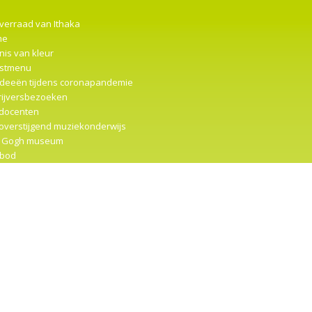
 verraad van Ithaka
me
nis van kleur
stmenu
ideeën tijdens coronapandemie
rijversbezoeken
docenten
overstijgend muziekonderwijs
 Gogh museum
bod
ter 2
… actie
r
imau
vreselijk vervelende vlindertje
irerende filmpjes
trumentencarrousel
mpenmuseum (gr. 5-6)
t me met rust
senreeksen