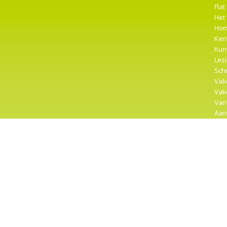
Flat
Het
Ho
Ken
Kun
Les
Sch
Vak
Vak
Van
Aan
Clus
En…
Goo
Har
Het 
Insp
Ins
Klo
Laa
Les