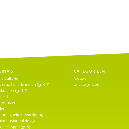
GINA’S
CATEGORIEËN
 is CuBaHof
Nieuws
s draait om de molen (gr. 6-7)
Uncategorized
kmolen (gr. 5-6)
ter 1
verhuizers
den
kundigheidsbevordering
edimensionaal design
s Schöppe (gr. 5)