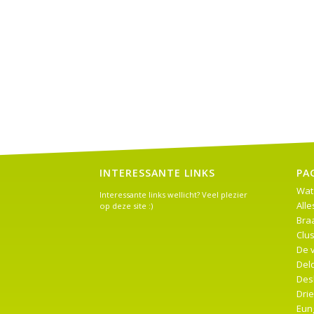
INTERESSANTE LINKS
PA
Wat
Interessante links wellicht? Veel plezier
Alle
op deze site :)
Braa
Clus
De 
Del
Des
Dri
Eung