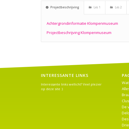
Projectbeschrijving
Les 1
Les 2
Achtergrondinformatie Klompenmuseum
Projectbeschrijving Klompenmuseum
INTERESSANTE LINKS
PA
Wat
Interessante links wellicht? Veel plezier
Alle
op deze site :)
Braa
Clus
De 
Del
Des
Dri