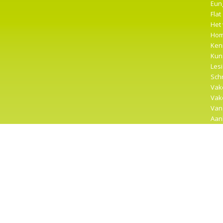
Eung
Flat
Het
Ho
Ken
Kun
Les
Sch
Vak
Vak
Van
Aan
Clus
En…
Goo
Har
Het 
Insp
Ins
Klo
Laa