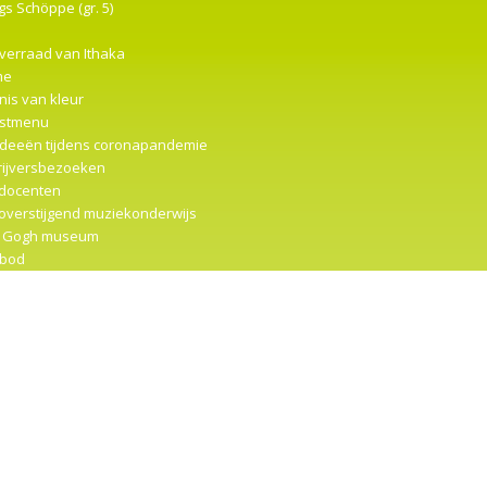
s Schöppe (gr. 5)
 verraad van Ithaka
me
nis van kleur
stmenu
ideeën tijdens coronapandemie
rijversbezoeken
docenten
overstijgend muziekonderwijs
 Gogh museum
bod
ter 2
… actie
r
imau
vreselijk vervelende vlindertje
irerende filmpjes
trumentencarrousel
mpenmuseum (gr. 5-6)
t me met rust