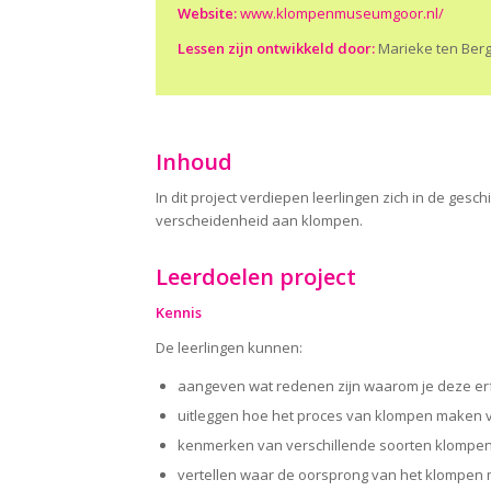
Website:
www.klompenmuseumgoor.nl/
Lessen zijn ontwikkeld door:
Marieke ten Ber
Inhoud
In dit project verdiepen leerlingen zich in de ge
verscheidenheid aan klompen.
Leerdoelen project
Kennis
De leerlingen kunnen:
aangeven wat redenen zijn waarom je deze erf
uitleggen hoe het proces van klompen maken v
kenmerken van verschillende soorten klomp
vertellen waar de oorsprong van het klompen m