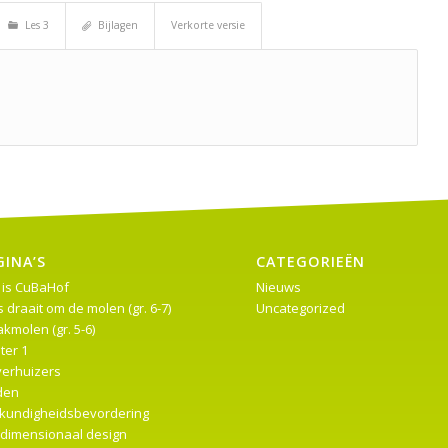
Les 3
Bijlagen
Verkorte versie
GINA’S
CATEGORIEËN
 is CuBaHof
Nieuws
s draait om de molen (gr. 6-7)
Uncategorized
kmolen (gr. 5-6)
ter 1
verhuizers
den
kundigheidsbevordering
edimensionaal design