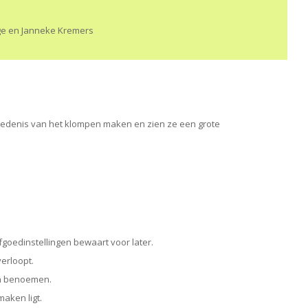
ge en Janneke Kremers
schiedenis van het klompen maken en zien ze een grote
goedinstellingen bewaart voor later.
erloopt.
en benoemen.
aken ligt.