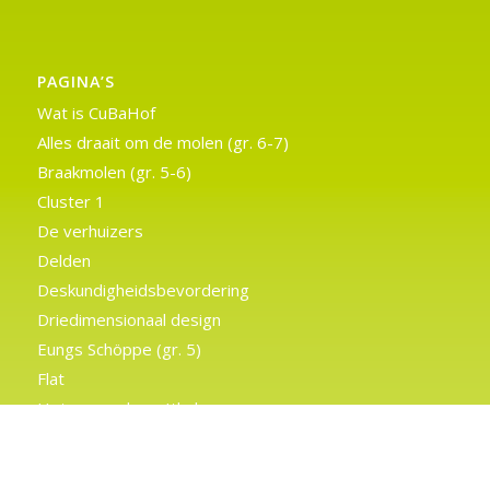
PAGINA’S
Wat is CuBaHof
Alles draait om de molen (gr. 6-7)
Braakmolen (gr. 5-6)
Cluster 1
De verhuizers
Delden
Deskundigheidsbevordering
Driedimensionaal design
Eungs Schöppe (gr. 5)
Flat
Het verraad van Ithaka
Home
Kennis van kleur