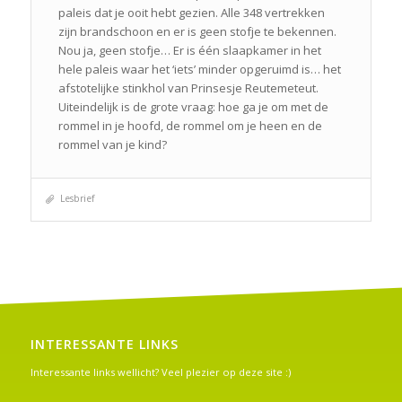
paleis dat je ooit hebt gezien. Alle 348 vertrekken
zijn brandschoon en er is geen stofje te bekennen.
Nou ja, geen stofje… Er is één slaapkamer in het
hele paleis waar het ‘iets’ minder opgeruimd is… het
afstotelijke stinkhol van Prinsesje Reutemeteut.
Uiteindelijk is de grote vraag: hoe ga je om met de
rommel in je hoofd, de rommel om je heen en de
rommel van je kind?
Lesbrief
INTERESSANTE LINKS
Interessante links wellicht? Veel plezier op deze site :)