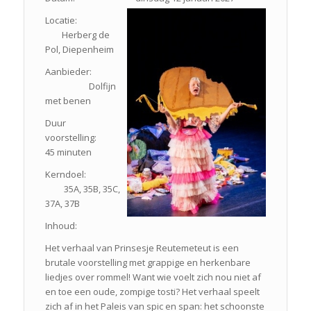
Locatie:
Herberg de
Pol, Diepenheim
Aanbieder:
Dolfijn
met benen
Duur
voorstelling:
45 minuten
Kerndoel:
35A, 35B, 35C,
37A, 37B
Inhoud:
Het verhaal van Prinsesje Reutemeteut is een
brutale voorstelling met grappige en herkenbare
liedjes over rommel! Want wie voelt zich nou niet af
en toe een oude, zompige tosti? Het verhaal speelt
zich af in het Paleis van spic en span: het schoonste